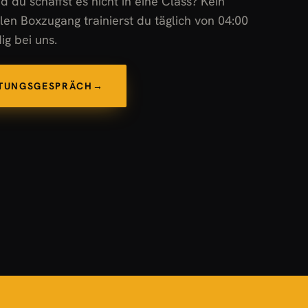
d du schaffst es nicht in eine Class? Kein
len Boxzugang trainierst du täglich von 04:00
ig bei uns.
ATUNGSGESPRÄCH
→