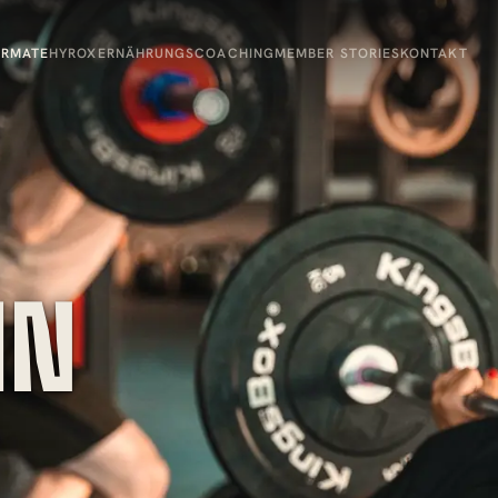
ORMATE
HYROX
ERNÄHRUNGSCOACHING
MEMBER STORIES
KONTAKT
IN