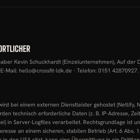
ORTLICHER
haber Kevin Schuckhardt (Einzelunternehmen), Auf der Dr
E-Mail: hello@crossfit-ldk.de · Telefon: 0151 42870927.
rd bei einem externen Dienstleister gehostet (Netlify, Ne
den technisch erforderliche Daten (z. B. IP-Adresse, Zei
i) in Server-Logfiles verarbeitet. Rechtsgrundlage ist u
eresse an einem sicheren, stabilen Betrieb (Art. 6 Abs. 1 
 in den USA sitzt, kann eine Übermittlung in ein Drittlan