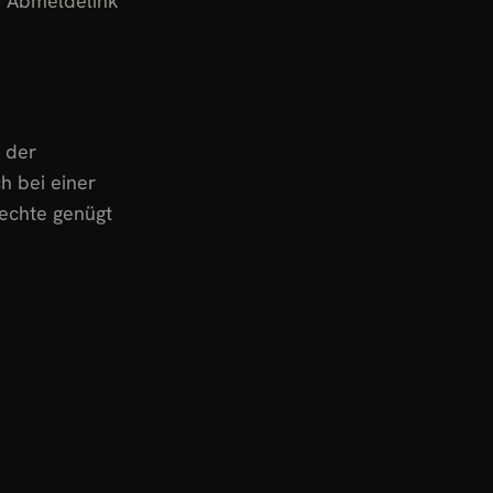
n Abmeldelink
 der
h bei einer
echte genügt