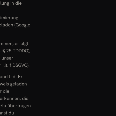
lung in die
imierung
geladen (Google
mmen, erfolgt
m. § 25 TDDDG),
f unser
 lit. f DSGVO).
and Ltd. Er
nweis geladen
r die
erkennen, die
eta übertragen
nnst du