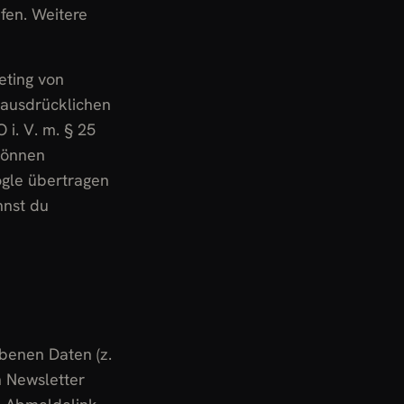
fen. Weitere
eting von
r ausdrücklichen
 i. V. m. § 25
können
gle übertragen
nnst du
benen Daten (z.
n Newsletter