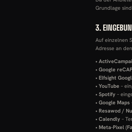
Grundlage sind
3. EINGEBUN
Auf einzelnen S
Adresse an den
•
ActiveCampa
•
Google reCA
•
Elfsight Goog
•
YouTube
– ein
•
Spotify
– eing
•
Google Maps
•
Resawod / N
•
Calendly
– Te
•
Meta-Pixel (F