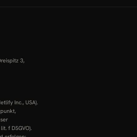
eispitz 3,
tlify Inc., USA).
tpunkt,
nser
lit. f DSGVO).
d erfolgen;