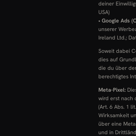
deiner Einwilli
USA)
•
Google Ads (
unserer Werbea
Ireland Ltd.; D
Soweit dabei C
dies auf Grundl
die du über den
berechtigtes In
Meta-Pixel:
Dies
wird erst nach
(Art. 6 Abs. 1 
Wirksamkeit un
über eine Meta
und in Drittlän