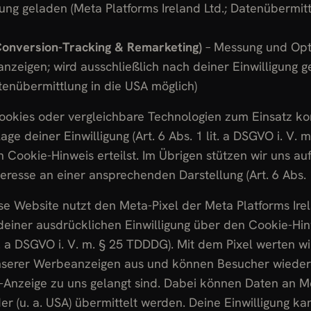
gung geladen (Meta Platforms Ireland Ltd.; Datenübermitt
Conversion-Tracking & Remarketing)
– Messung und Opt
nzeigen; wird ausschließlich nach deiner Einwilligung 
atenübermittlung in die USA möglich)
ookies oder vergleichbare Technologien zum Einsatz ko
age deiner Einwilligung (Art. 6 Abs. 1 lit. a DSGVO i. V. 
 Cookie-Hinweis erteilst. Im Übrigen stützen wir uns au
teresse an einer ansprechenden Darstellung (Art. 6 Abs. 1
e Website nutzt den Meta-Pixel der Meta Platforms Irel
 deiner ausdrücklichen Einwilligung über den Cookie-Hi
lit. a DSGVO i. V. m. § 25 TDDDG). Mit dem Pixel werten wi
serer Werbeanzeigen aus und können Besucher wieder
-Anzeige zu uns gelangt sind. Dabei können Daten an M
der (u. a. USA) übermittelt werden. Deine Einwilligung ka